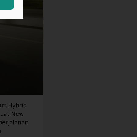
rt Hybrid
buat New
perjalanan
n