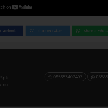
085853407497
08585
 Spk
Kamu