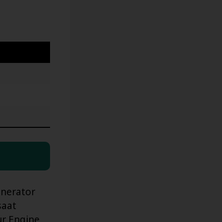
enerator
saat
ur Engine