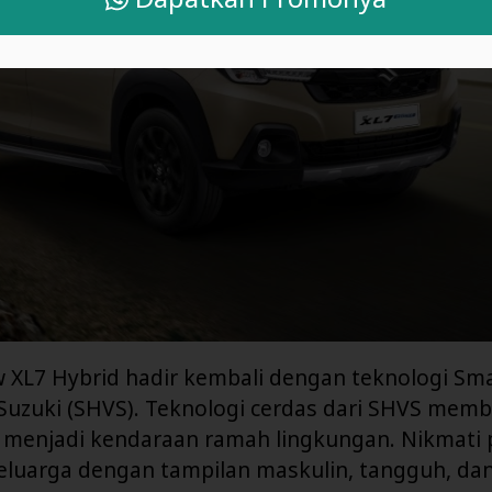
 XL7 Hybrid hadir kembali dengan teknologi Sma
 Suzuki (SHVS). Teknologi cerdas dari SHVS mem
 menjadi kendaraan ramah lingkungan. Nikmati 
luarga dengan tampilan maskulin, tangguh, da