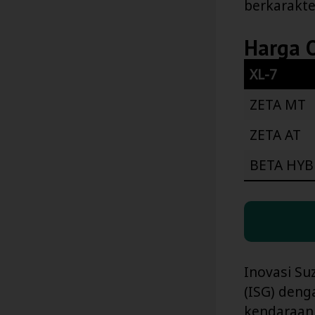
berkarakte
Harga 
XL-7
ZETA MT
ZETA AT
BETA HYB
Inovasi Su
(ISG) deng
kendaraan 