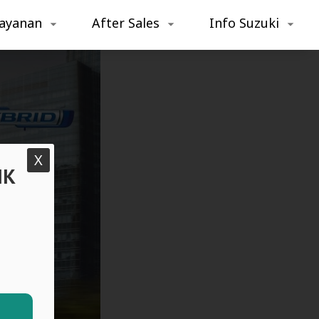
ayanan
After Sales
Info Suzuki
X
IK