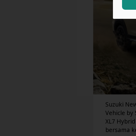
Suzuki New
Vehicle by
XL7 Hybrid
bersama ke